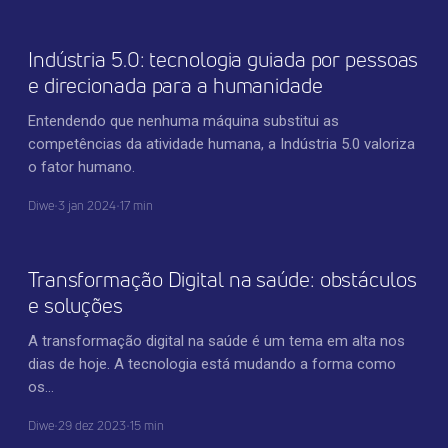
Indústria 5.0: tecnologia guiada por pessoas
e direcionada para a humanidade
Entendendo que nenhuma máquina substitui as
competências da atividade humana, a Indústria 5.0 valoriza
o fator humano.
Diwe
•
3 jan 2024
•
17 min
TRANSFORMAÇÃO DIGITAL
Transformação Digital na saúde: obstáculos
e soluções
A transformação digital na saúde é um tema em alta nos
dias de hoje. A tecnologia está mudando a forma como
os…
Diwe
•
29 dez 2023
•
15 min
TECNOLOGIA