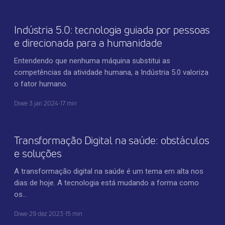
Indústria 5.0: tecnologia guiada por pessoas
e direcionada para a humanidade
Entendendo que nenhuma máquina substitui as
competências da atividade humana, a Indústria 5.0 valoriza
o fator humano.
Diwe
•
3 jan 2024
•
17 min
TRANSFORMAÇÃO DIGITAL
Transformação Digital na saúde: obstáculos
e soluções
A transformação digital na saúde é um tema em alta nos
dias de hoje. A tecnologia está mudando a forma como
os…
Diwe
•
29 dez 2023
•
15 min
TECNOLOGIA