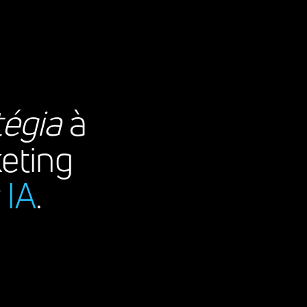
tégia
à
eting
r
IA
.