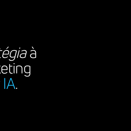
tégia
à
eting
r
IA
.