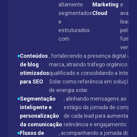
altamente
Marketing
e
segmentados
Cloud
avança
e
leads
estruturados
pelo
com
funil d
vendas
Conteúdos
, fortalecendo a presença digital da
de blog
marca, atraindo tráfego orgânico
otimizados
qualificado e consolidando a Intelbr
para SEO
Solar como referência em soluções
de energia solar.
Segmentação
, alinhando mensagens ao
inteligente e
estágio da jornada de compra
personalização
de cada lead para aumentar a
da comunicação
relevância e engajamento.
Fluxos de
, acompanhando a jornada do le