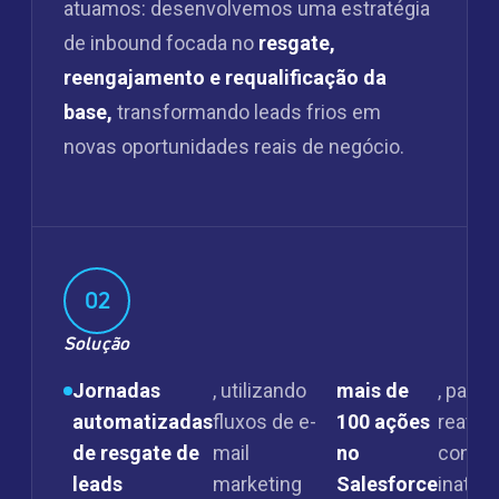
atuamos: desenvolvemos uma estratégia
de inbound focada no
resgate,
reengajamento e requalificação da
base,
transformando leads frios em
novas oportunidades reais de negócio.
02
Solução
Jornadas
, utilizando
mais de
, para
automatizadas
fluxos de e-
100 ações
reativa
de resgate de
mail
no
contat
leads
marketing
Salesforce
inativo